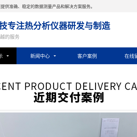
您提供准确、稳定的数据测量产品和解决方案服务。
技专注热分析仪器研发与制造
卓越的服务
示
新闻中心
客户案例
在线