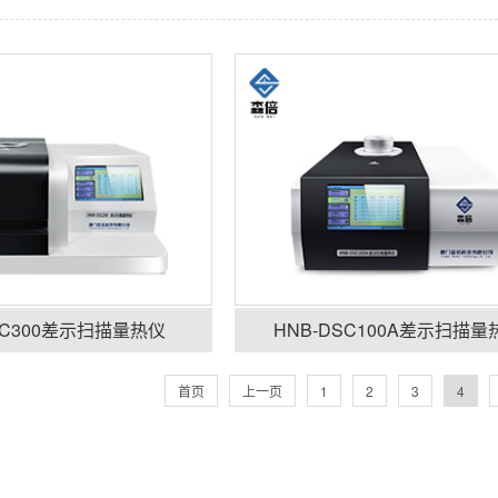
SC300差示扫描量热仪
HNB-DSC100A差示扫描量
首页
上一页
1
2
3
4