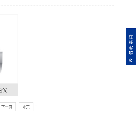
在
线
客
服
热仪
···
下一页
末页